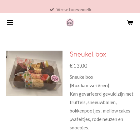
Ga
Verse hoevemelk
direct
naar
de
hoofdinhoud
Sneukel box
€ 13,00
Sneukelbox
(Box kan variëren)
Kan gevarieerd gevuld zijn met
truffels, sneeuwballen,
bokkenpootjes , mellow cakes
,wafeltjes, rode neuzen en
snoepjes.