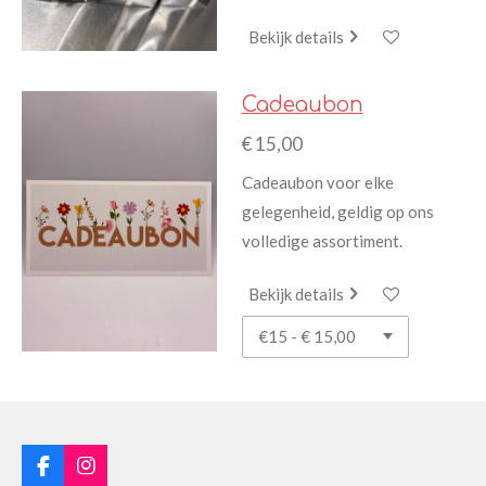
Bekijk details
Cadeaubon
€ 15,00
Cadeaubon voor elke
gelegenheid, geldig op ons
volledige assortiment.
Bekijk details
F
I