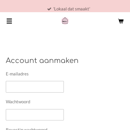
Ga
'Lokaal dat smaakt'
direct
naar
de
hoofdinhoud
Account aanmaken
E-mailadres
Wachtwoord
Bevestig wachtwoord