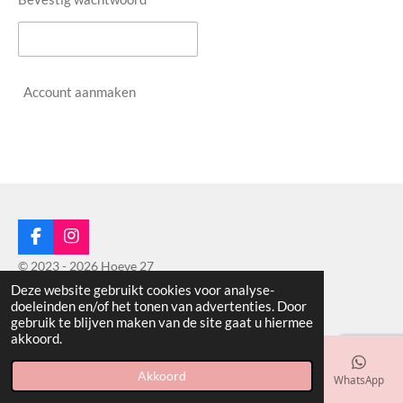
Account aanmaken
F
I
a
n
© 2023 - 2026 Hoeve 27
c
s
Deze website gebruikt cookies voor analyse-
Powered by
JouwWeb
e
t
doeleinden en/of het tonen van advertenties. Door
b
a
gebruik te blijven maken van de site gaat u hiermee
o
g
akkoord.
o
r
k
a
m
Akkoord
E-mailadres
Telefoonnummer
Kaart
Facebook
WhatsApp