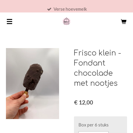
Ga
Verse hoevemelk
direct
naar
de
hoofdinhoud
Frisco klein -
Fondant
chocolade
met nootjes
€ 12,00
Box per 6 stuks