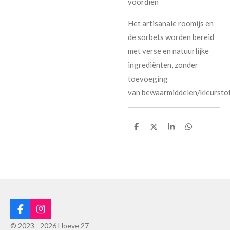
voordien
Het artisanale roomijs en
de sorbets worden bereid
met verse en natuurlijke
ingrediënten, zonder
toevoeging
van bewaarmiddelen/kleurstof
D
D
S
D
e
e
h
e
l
e
a
l
e
l
r
e
n
e
n
F
I
a
n
© 2023 - 2026 Hoeve 27