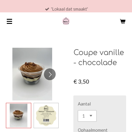
Ga
'Lokaal dat smaakt'
direct
naar
de
hoofdinhoud
Coupe vanille
- chocolade
€ 3,50
Aantal
Ophaalmoment