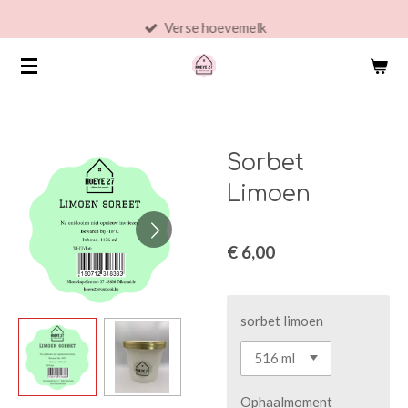
Ga
Verse hoevemelk
direct
naar
de
hoofdinhoud
Sorbet
Limoen
€ 6,00
sorbet limoen
Ophaalmoment