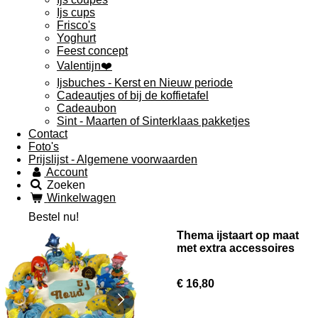
Ijs cups
Frisco's
Yoghurt
Feest concept
Valentijn❤️
Ijsbuches - Kerst en Nieuw periode
Cadeautjes of bij de koffietafel
Cadeaubon
Sint - Maarten of Sinterklaas pakketjes
Contact
Foto's
Prijslijst - Algemene voorwaarden
Account
Zoeken
Winkelwagen
Bestel nu!
Thema ijstaart op maat
met extra accessoires
€ 16,80