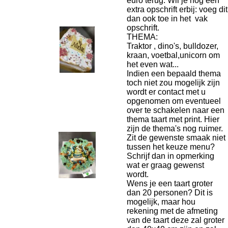
euro terug. Wil je nog een
extra opschrift erbij: voeg dit
dan ook toe in het vak
opschrift.
THEMA:
Traktor , dino's, bulldozer,
kraan, voetbal,unicorn om
het even wat...
Indien een bepaald thema
toch niet zou mogelijk zijn
wordt er contact met u
opgenomen om eventueel
over te schakelen naar een
thema taart met print. Hier
zijn de thema's nog ruimer.
Zit de gewenste smaak niet
tussen het keuze menu?
Schrijf dan in opmerking
wat er graag gewenst
wordt.
Wens je een taart groter
dan 20 personen? Dit is
mogelijk, maar hou
rekening met de afmeting
van de taart deze zal groter