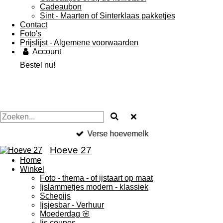
Cadeaubon
Sint - Maarten of Sinterklaas pakketjes
Contact
Foto's
Prijslijst - Algemene voorwaarden
Account
Bestel nu!
Verse hoevemelk
Hoeve 27
Home
Winkel
Foto - thema - of ijstaart op maat
Ijslammetjes modern - klassiek
Schepijs
Ijsjesbar - Verhuur
Moederdag 🌸
Ijs coupes