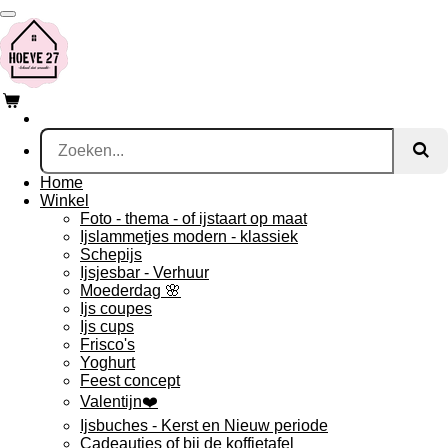
Ga
direct
naar
de
hoofdinhoud
Home
Winkel
Foto - thema - of ijstaart op maat
Ijslammetjes modern - klassiek
Schepijs
Ijsjesbar - Verhuur
Moederdag 🌸
Ijs coupes
Ijs cups
Frisco's
Yoghurt
Feest concept
Valentijn❤️
Ijsbuches - Kerst en Nieuw periode
Cadeautjes of bij de koffietafel