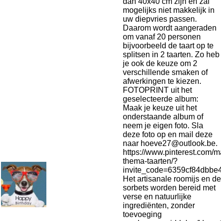
dan 40x40 cm zijn en zal
mogelijks niet makkelijk in
uw diepvries passen.
Daarom wordt aangeraden
om vanaf 20 personen
bijvoorbeeld de taart op te
splitsen in 2 taarten. Zo heb
je ook de keuze om 2
verschillende smaken of
afwerkingen te kiezen.
FOTOPRINT uit het
geselecteerde album:
Maak je keuze uit het
onderstaande album of
neem je eigen foto. Sla
deze foto op en mail deze
naar hoeve27@outlook.be.
https://www.pinterest.com/m
thema-taarten/?
invite_code=6359cf84dbb
Het artisanale roomijs en de
sorbets worden bereid met
verse en natuurlijke
ingrediënten, zonder
toevoeging