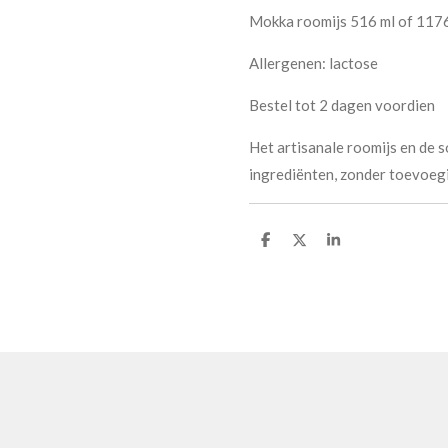
Mokka roomijs 516 ml of 117
Allergenen: lactose
Bestel tot 2 dagen voordien
Het artisanale roomijs en de 
ingrediënten, zonder toevoeg
D
D
S
e
e
h
l
e
a
e
l
r
n
e