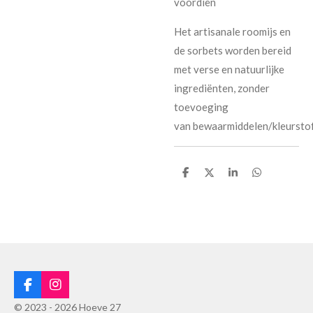
voordien
Het artisanale roomijs en
de sorbets worden bereid
met verse en natuurlijke
ingrediënten, zonder
toevoeging
van bewaarmiddelen/kleurstof
D
D
S
D
e
e
h
e
l
e
a
l
e
l
r
e
n
e
n
F
I
a
n
© 2023 - 2026 Hoeve 27