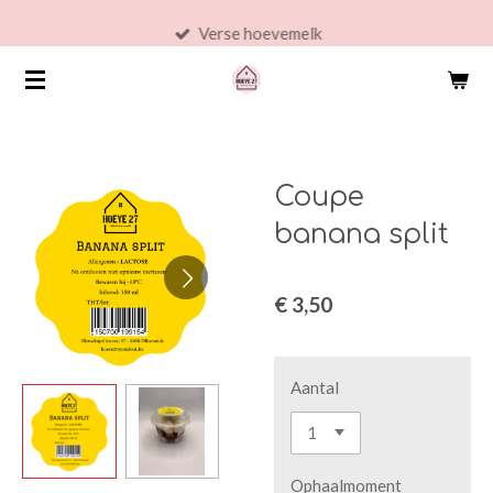
Ga
Verse hoevemelk
direct
naar
de
hoofdinhoud
Coupe
banana split
€ 3,50
Aantal
Ophaalmoment