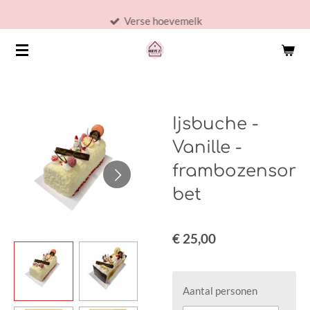
Ga
Verse hoevemelk
direct
naar
de
hoofdinhoud
Ijsbuche -
Vanille -
frambozensor
bet
€ 25,00
Aantal personen